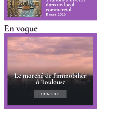
dans un local
commercial
11 mars 2026
En vogue
Le marché de l’immobilier
à Toulouse
CONSEILS