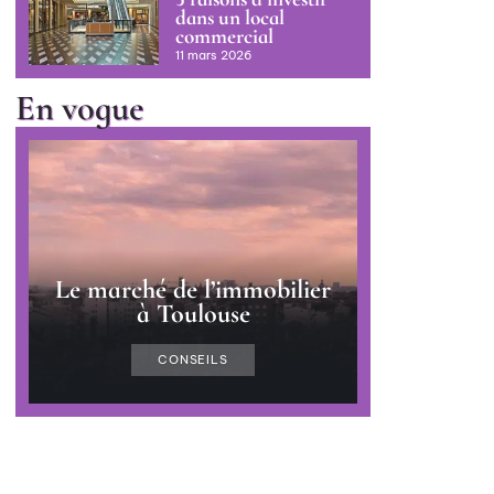
dans un local
commercial
11 mars 2026
En vogue
Le marché de l’immobilier
à Toulouse
CONSEILS