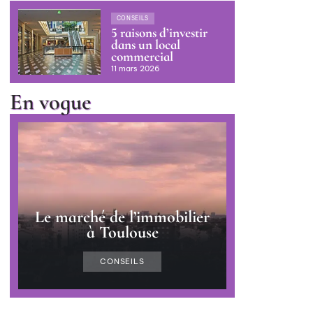
CONSEILS
5 raisons d’investir
dans un local
commercial
11 mars 2026
En vogue
Le marché de l’immobilier
à Toulouse
CONSEILS