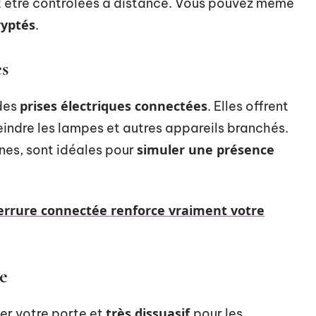
ent être contrôlées à distance. Vous pouvez même
ryptés
.
es
prises électriques connectées
 des
. Elles offrent
eindre les lampes et autres appareils branchés.
simuler une présence
nes, sont idéales pour
serrure connectée renforce vraiment votre
e
très dissuasif
er votre porte et
pour les